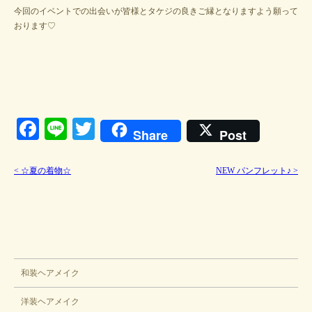
今回のイベントでの出会いが皆様とタケジの良きご縁となりますよう願って
おります♡
Facebook
Line
Twitter
Share
Post
<
☆夏の着物☆
NEW パンフレット♪
>
ブライダル
和装ヘアメイク
洋装ヘアメイク