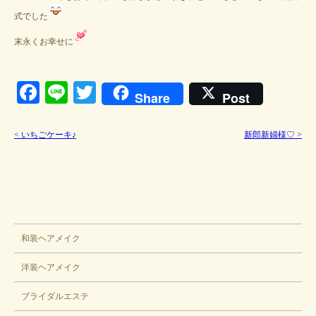
式でした
末永くお幸せに
Facebook
Line
Twitter
Share
Post
<
いちごケーキ♪
新郎新婦様♡
>
ブライダル
和装ヘアメイク
洋装ヘアメイク
ブライダルエステ