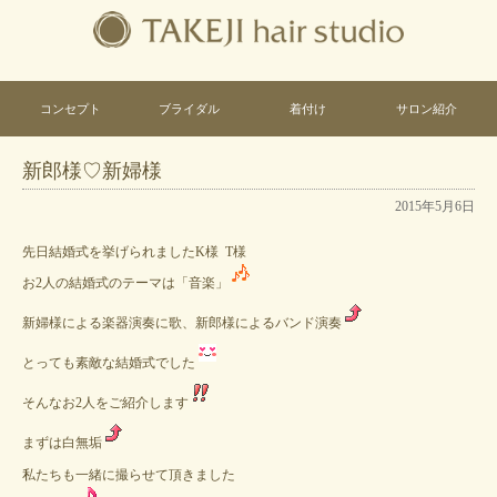
コンセプト
ブライダル
着付け
サロン紹介
新郎様♡新婦様
2015年5月6日
先日結婚式を挙げられましたK様
T様
お2人の結婚式のテーマは「音楽」
新婦様による楽器演奏に歌、新郎様によるバンド演奏
とっても素敵な結婚式でした
そんなお2人をご紹介します
まずは白無垢
私たちも一緒に撮らせて頂きました