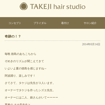
コンセプト
ブライダル
着付け
サロン紹介
奇跡の！？
2014年8月14日
毎晩 徳島のあちこちから
ぞめきのリズムが聞こえてきて
いよいよ夏の徳島を感じますね～
阿波踊り、楽しみです！
さてさて、タケジは先生が３人います。
オーナーでタケジを作ったシズエ先生。
オーナーには二人、娘さんがいてーーーー
専務の まゆ美先生と