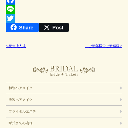
Facebook
Line
Share
Post
Twitter
<
祝☆成人式
ご新郎様♡ご新婦様
>
ブライダル
和装ヘアメイク
洋装ヘアメイク
ブライダルエステ
挙式までの流れ