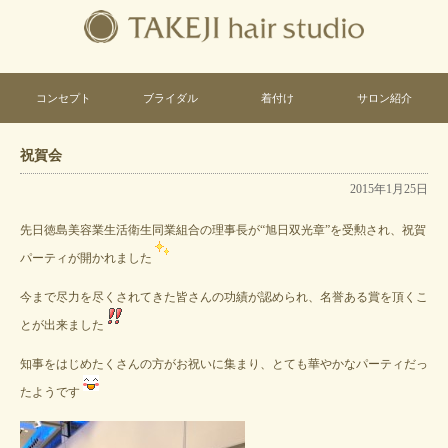
コンセプト
ブライダル
着付け
サロン紹介
祝賀会
2015年1月25日
先日徳島美容業生活衛生同業組合の理事長が“旭日双光章”を受勲され、祝賀
パーティが開かれました
今まで尽力を尽くされてきた皆さんの功績が認められ、名誉ある賞を頂くこ
とが出来ました
知事をはじめたくさんの方がお祝いに集まり、とても華やかなパーティだっ
たようです