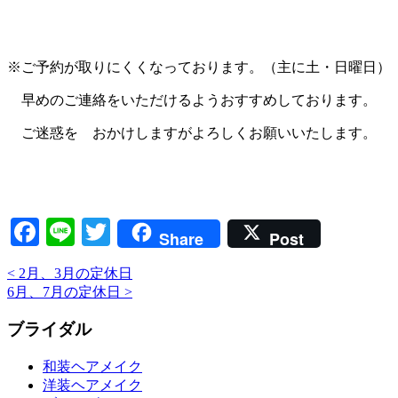
※ご予約が取りにくくなっております。（主に土・日曜日）
早めのご連絡をいただけるようおすすめしております。
ご迷惑を おかけしますがよろしくお願いいたします。
Facebook
Line
Twitter
Share
Post
<
2月、3月の定休日
6月、7月の定休日
>
ブライダル
和装ヘアメイク
洋装ヘアメイク