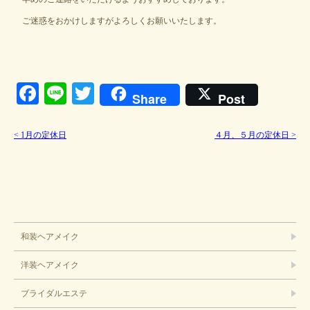
ご迷惑をおかけしますがよろしくお願いいたします。
Facebook
Line
Twitter
Share
Post
<
1月の定休日
４月、５月の定休日
>
ブライダル
和装ヘアメイク
洋装ヘアメイク
ブライダルエステ