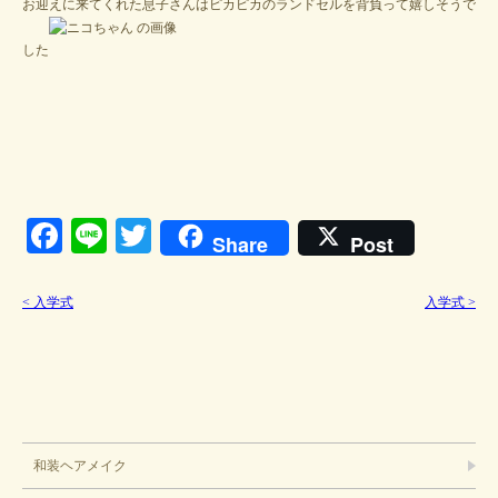
お迎えに来てくれた息子さんはピカピカのランドセルを背負って嬉しそうで
した
Facebook
Line
Twitter
Share
Post
<
入学式
入学式
>
ブライダル
和装ヘアメイク