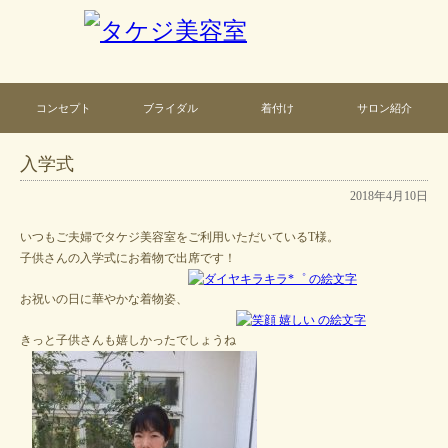
コンセプト
ブライダル
着付け
サロン紹介
入学式
2018年4月10日
いつもご夫婦でタケジ美容室をご利用いただいているT様。
子供さんの入学式にお着物で出席です！
お祝いの日に華やかな着物姿、
きっと子供さんも嬉しかったでしょうね