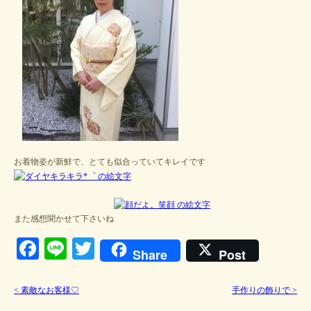
お着物姿が新鮮で、とても似合っていてキレイです
また感想聞かせて下さいね
Facebook
Line
Twitter
Share
Post
<
素敵なお客様♡
手作りの飾りで
>