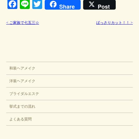
Facebook
Line
Twitter
Share
Post
<
ご家族で七五三☆
ばっさりカット！！
>
ブライダル
和装ヘアメイク
洋装ヘアメイク
ブライダルエステ
挙式までの流れ
よくある質問