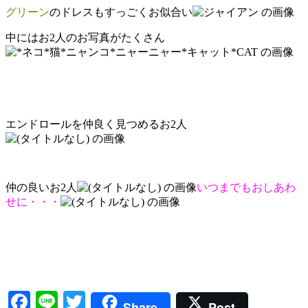
グリーン
のドレスもすっごくお似合い
中にはお2人のお写真がたくさん
エンドロールを仲良く見つめるお2人
仲の良いお2人
いつまでもおしあわ
せに・・・
Facebook
Line
Twitter
Share
Post