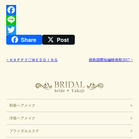
Facebook
Line
Share
Post
Twitter
<
ＨＡＰＰＹ♡ＷＥＤＤＩＮＧ
徳島国際短編映画祭2017
>
ブライダル
和装ヘアメイク
洋装ヘアメイク
ブライダルエステ