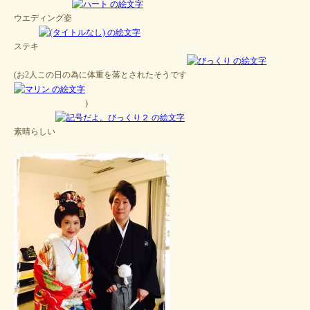
ウエディング姿
ステキ
(お2人この日の為に体重を落とされたそうです
)
素晴らしい