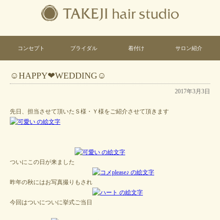
コンセプト
ブライダル
着付け
サロン紹介
☺HAPPY❤WEDDING☺
2017年3月3日
先日、担当させて頂いたＳ様・Ｙ様をご紹介させて頂きます
ついにこの日が来ました
昨年の秋にはお写真撮りもされ
今回はついについに挙式ご当日