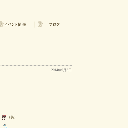
イベント情報
ブログ
2014年9月3日
り
（笑）
・