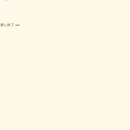
無事に終了