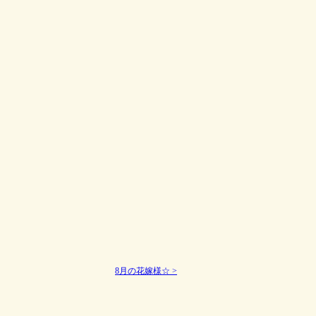
8月の花嫁様☆
>