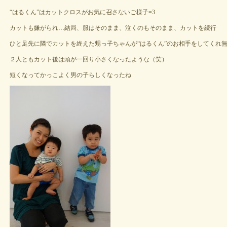
“はるくん”はカットクロスがお気に召さないご様子=3
カットも嫌がられ…結局、服はそのまま、泣くのもそのまま、カットを続行
ひと足先に隣でカットを終えた甥っ子ちゃんが“はるくん”のお相手をしてくれ
２人ともカット後は頭が一回り小さくなったような（笑）
短くなってかっこよく男の子らしくなったね