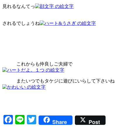
見れるなんてっ
されるでしょうね
これからも仲良しご夫婦で
またいつでもタケジに遊びにいらして下さいね
Facebook
Line
Twitter
Share
Post