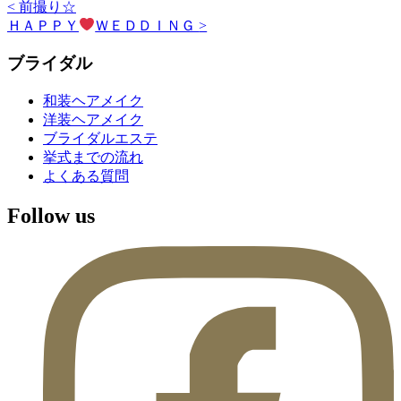
<
前撮り☆
ＨＡＰＰＹ
ＷＥＤＤＩＮＧ
>
ブライダル
和装ヘアメイク
洋装ヘアメイク
ブライダルエステ
挙式までの流れ
よくある質問
Follow us