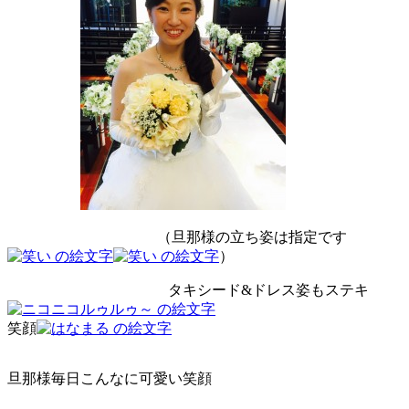
（旦那様の立ち姿は指定です
）
タキシード&ドレス姿もステキ
笑顔
旦那様毎日こんなに可愛い笑顔