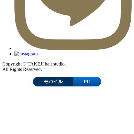
Copyright © TAKEJI hair studio.
All Rights Reserved.
モバイル
PC