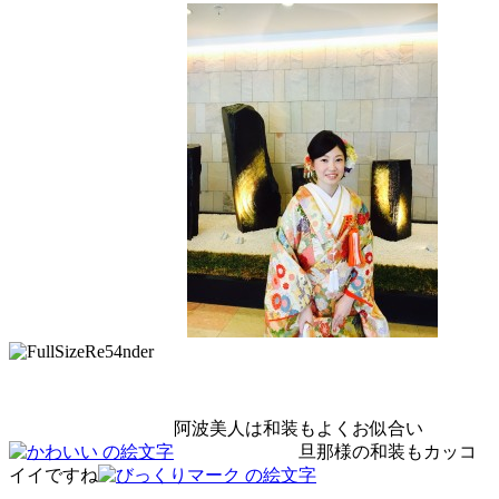
阿波美人は和装もよくお似合い
旦那様の和装もカッコ
イイですね