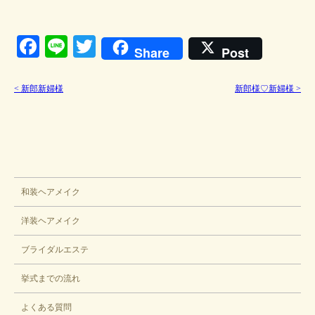
Facebook
Line
Twitter
Share
Post
<
新郎新婦様
新郎様♡新婦様
>
ブライダル
和装ヘアメイク
洋装ヘアメイク
ブライダルエステ
挙式までの流れ
よくある質問