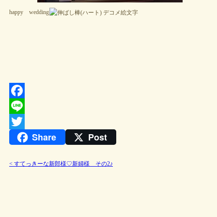
happy wedding
Facebook
Line
Share
Post
Twitter
<
すてっきーな新郎様♡新婦様 その2♪