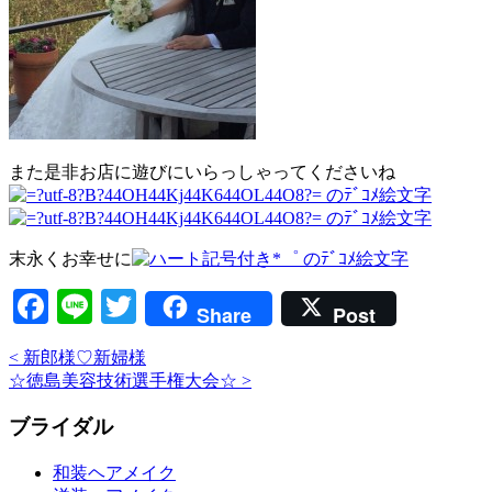
また是非お店に遊びにいらっしゃってくださいね
末永くお幸せに
Facebook
Line
Twitter
Share
Post
<
新郎様♡新婦様
☆徳島美容技術選手権大会☆
>
ブライダル
和装ヘアメイク