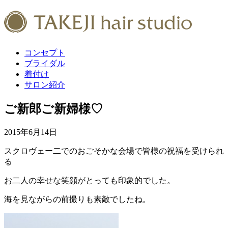
コンセプト
ブライダル
着付け
サロン紹介
ご新郎ご新婦様♡
2015年6月14日
スクロヴェー二でのおごそかな会場で皆様の祝福を受けられ
る
お二人の幸せな笑顔がとっても印象的でした。
海を見ながらの前撮りも素敵でしたね。