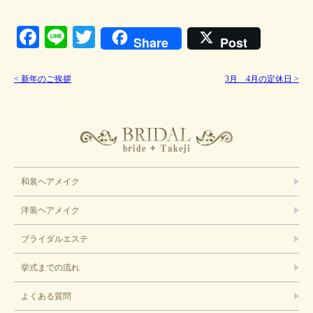
Facebook
Line
Twitter
Share
Post
<
新年のご挨拶
3月 4月の定休日
>
ブライダル
和装ヘアメイク
洋装ヘアメイク
ブライダルエステ
挙式までの流れ
よくある質問