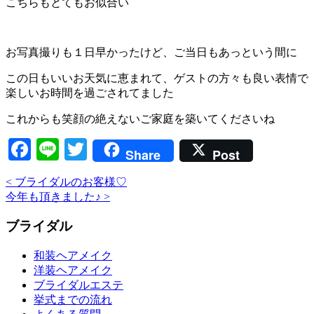
こちらもとてもお似合い
お写真撮りも１日早かったけど、ご当日もあっという間に
この日もいいお天気に恵まれて、ゲストの方々も良い表情で
楽しいお時間を過ごされてました
これからも笑顔の絶えないご家庭を築いてくださいね
Facebook
Line
Twitter
Share
Post
<
ブライダルのお客様♡
今年も頂きました♪
>
ブライダル
和装ヘアメイク
洋装ヘアメイク
ブライダルエステ
挙式までの流れ