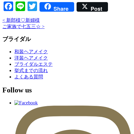
Facebook
Line
Twitter
Share
Post
<
新郎様♡新婦様
ご家族で七五三☆
>
ブライダル
和装ヘアメイク
洋装ヘアメイク
ブライダルエステ
挙式までの流れ
よくある質問
Follow us