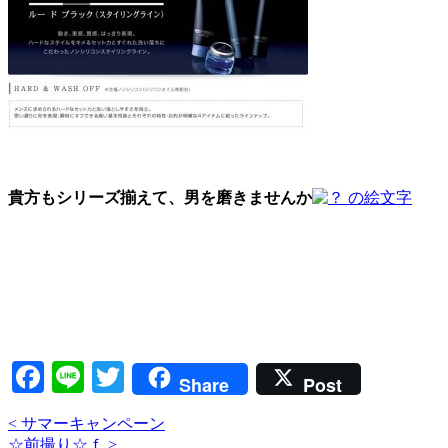
貴方もシリーズ揃えて、男を磨きませんか
Facebook
Line
Twitter
Share
Post
<
サマーキャンペーン
☆前撮り☆ｆ
>