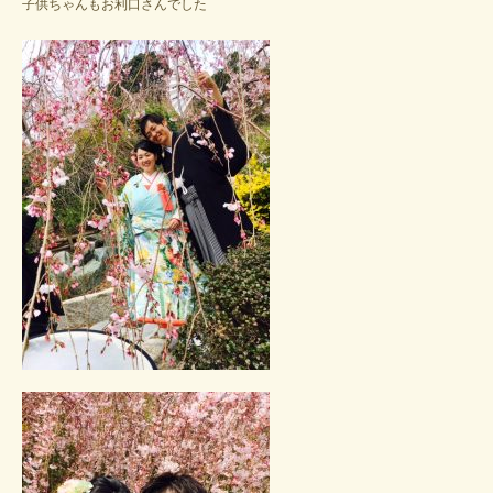
子供ちゃんもお利口さんでした