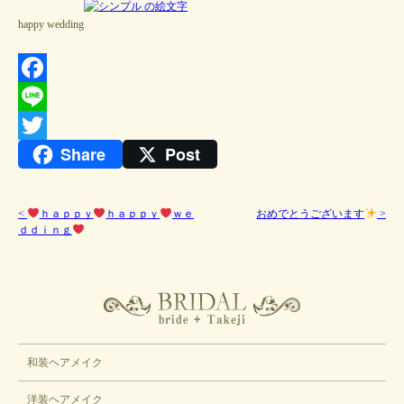
happy wedding
Facebook
Line
Share
Post
Twitter
<
ｈａｐｐｙ
ｈａｐｐｙ
ｗｅ
おめでとうございます
>
ｄｄｉｎｇ
ブライダル
和装ヘアメイク
洋装ヘアメイク