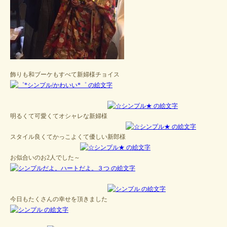
飾りも和ブーケもすべて新婦様チョイス
明るくて可愛くてオシャレな新婦様
スタイル良くてかっこよくて優しい新郎様
お似合いのお2人でした～
今日もたくさんの幸せを頂きました