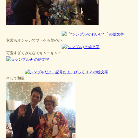
衣裳もオシャレでブーケも華やか
可愛すぎてみんなでキャーキャー
そして和装