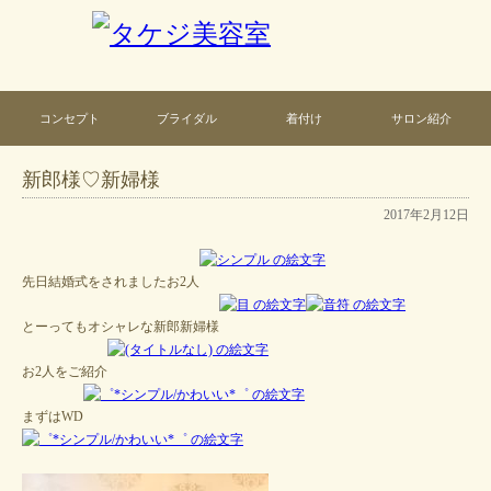
コンセプト
ブライダル
着付け
サロン紹介
新郎様♡新婦様
2017年2月12日
先日結婚式をされましたお2人
とーってもオシャレな新郎新婦様
お2人をご紹介
まずはWD